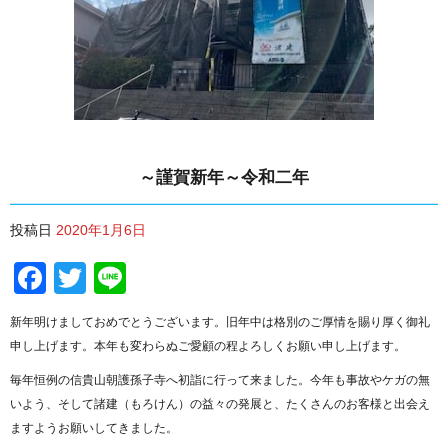
～謹賀新年～令和二年
投稿日
2020年1月6日
Facebook
Twitter
Line
新年明けましておめでとうございます。旧年中は格別のご厚情を賜り厚く御礼
申し上げます。本年も変わらぬご愛顧の程よろしくお願い申し上げます。
毎年恒例の信貴山朝護孫子寺へ初詣に行って来ました。今年も事故やケガの無
いよう、そして諸建（もろけん）の益々の発展と、たくさんのお客様と出会え
ますようお願いしてきました。