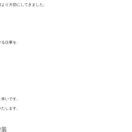
何より大切にしてきまし
た。
、
ける仕事を、
、
。
と幸いです。
いたします。
塗装