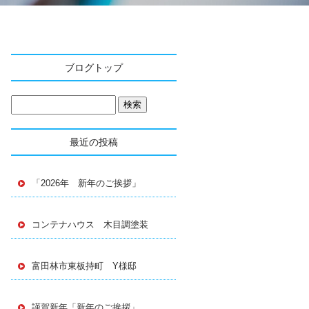
ブログトップ
最近の投稿
「2026年 新年のご挨拶」
コンテナハウス 木目調塗装
富田林市東板持町 Y様邸
謹賀新年「新年のご挨拶」