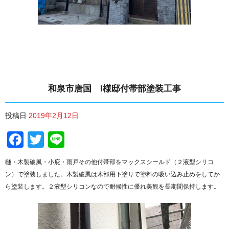
和泉市唐国 I様邸付帯部塗装工事
投稿日
2019年2月12日
Facebook
Twitter
Line
樋・木製破風・小庇・雨戸その他付帯部をマックスシールド（２液型シリコ
ン）で塗装しました。木製破風は木部用下塗りで塗料の吸い込み止めをしてか
ら塗装します。２液型シリコンなので耐候性に優れ美観を長期間保持します。