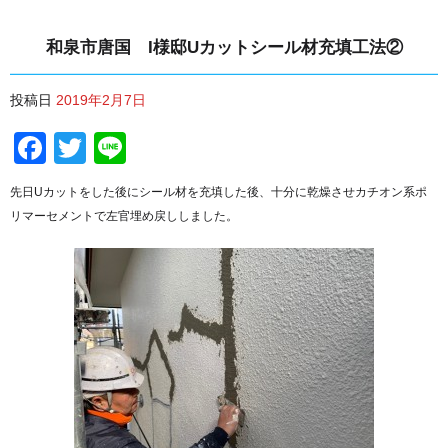
和泉市唐国 I様邸Uカットシール材充填工法②
投稿日
2019年2月7日
Facebook
Twitter
Line
先日Uカットをした後にシール材を充填した後、十分に乾燥させカチオン系ポ
リマーセメントで左官埋め戻ししました。