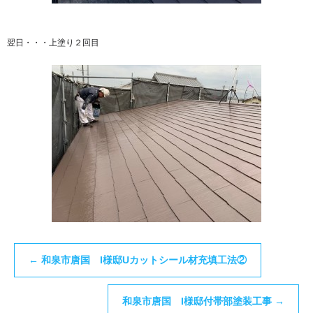
翌日・・・上塗り２回目
←
和泉市唐国 I様邸Uカットシール材充填工法②
和泉市唐国 I様邸付帯部塗装工事
→