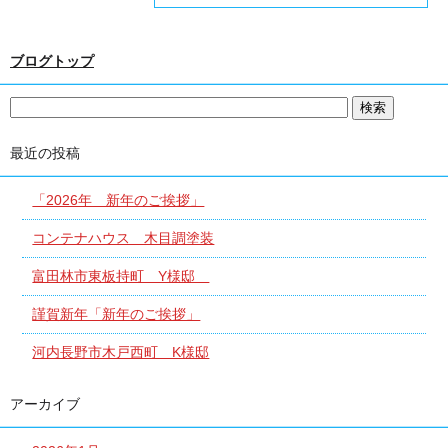
ブログトップ
最近の投稿
「2026年 新年のご挨拶」
コンテナハウス 木目調塗装
富田林市東板持町 Y様邸
謹賀新年「新年のご挨拶」
河内長野市木戸西町 K様邸
アーカイブ