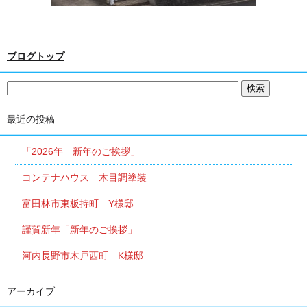
ブログトップ
最近の投稿
「2026年 新年のご挨拶」
コンテナハウス 木目調塗装
富田林市東板持町 Y様邸
謹賀新年「新年のご挨拶」
河内長野市木戸西町 K様邸
アーカイブ