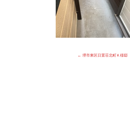
←
堺市東区日置荘北町Ｋ様邸