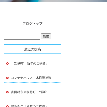
ブログトップ
最近の投稿
「2026年 新年のご挨拶」
コンテナハウス 木目調塗装
富田林市東板持町 Y様邸
謹賀新年「新年のご挨拶」