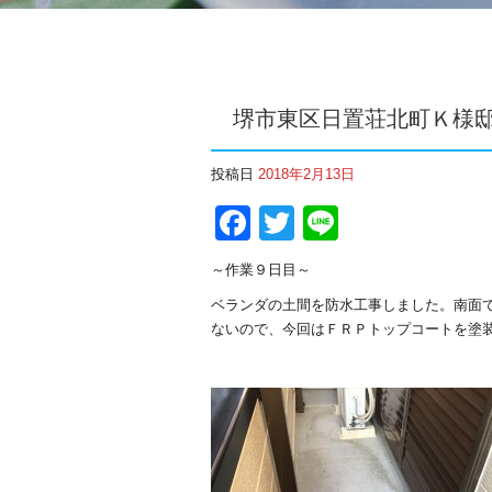
堺市東区日置荘北町Ｋ様邸
投稿日
2018年2月13日
Facebook
Twitter
Line
～作業９日目～
ベランダの土間を防水工事しました。南面
ないので、今回はＦＲＰトップコートを塗