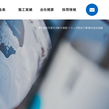
堺市東区日置荘北町Ｋ様邸 ベランダ防水工事|株式会社諸建